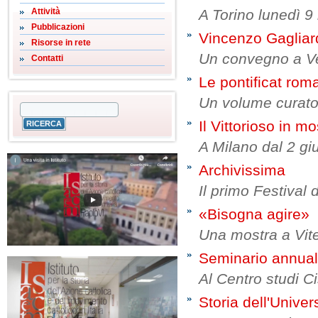
Attività
A Torino lunedì 9 
Pubblicazioni
Vincenzo Gagliar
Risorse in rete
Un convegno a Ve
Contatti
Le pontificat ro
Un volume curato
Il Vittorioso in mo
A Milano dal 2 giu
Archivissima
Il primo Festival 
«Bisogna agire»
Una mostra a Viter
Seminario annuale
Al Centro studi Ci
Storia dell'Univer