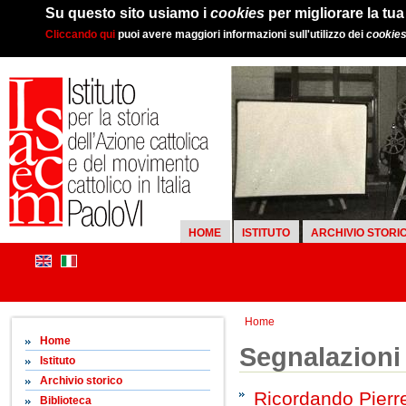
Su questo sito usiamo i
cookies
per migliorare la tu
Cliccando qui
puoi avere maggiori informazioni sull'utilizzo dei
cookie
HOME
ISTITUTO
ARCHIVIO STORI
Home
Home
Segnalazioni
Istituto
Archivio storico
Ricordando Pierre
Biblioteca