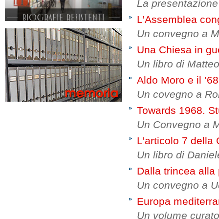
La presentazione 
L'Assemblea cong
Un convegno a Ma
Una Chiesa in gu
Un libro di Matte
Aldo Moro e il ’68
Un covegno a Ro
Towards 1968. Stu
Un Convegno a Mi
L'articolo 7 della
Un libro di Danie
Dalla trincea alla
Un convegno a Udi
Europa mediterr
Un volume curato