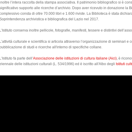
inoltre l’intera raccolta della stampa associativa. Il patrimonio bibliografico si è co
significativo supporto alle ricerche d’archivio. Dopo aver ricevuto in donazione la Bi
complessivo consta di oltre 70.000 libri e 1.600 riviste.
La Biblioteca è stata dichiar
Soprintendenza archivistica e bibliografica del Lazio nel 2017.
L’Istituto conserva inoltre pellicole, fotografie, manifesti, tessere e distintivi dell’as
L’attività culturale e scientifica si articola attraverso l’organizzazione di seminari e 
pubblicazione di studi e ricerche all'interno di specifiche collane.
L’Istituto fa parte dell’
Associazione delle istituzioni di cultura italiane (Aici)
, è ricono
triennale delle istituzioni culturali (L. 534/1996) ed è iscritto all'Albo degli
Istituti cu