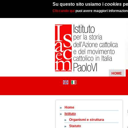
Su questo sito usiamo i
cookies
pe
Cliccando qui
puoi avere maggiori informazioni 
HOME
Home
Istituto
Organismi e struttura
Statuto