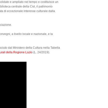
nsolidato e ampliato nel tempo e costituisce un
blioteca centrale della Cisl, il patrimonio
ata di eccezionale interesse culturale dalla
sociazione.
convegni, a livello locale e nazionale, e la
sciuto dal Ministero della Cultura nella Tabella
lturali della Regione Lazio
(L. 24/2019).