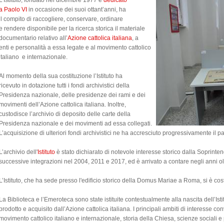
L’Istituto, fondato nel dicembre 1977 e
dedicato
a Paolo VI
in occasione dei suoi ottant’anni, ha
il compito di raccogliere, conservare, ordinare
e rendere disponibile per la ricerca storica il materiale
documentario relativo all’
Azione cattolica italiana
, a
enti e personalità a essa legate e al movimento cattolico
italiano e internazionale.
Al momento della sua costituzione l’Istituto ha
ricevuto in dotazione tutti i fondi archivistici della
Presidenza nazionale, delle presidenze dei rami e dei
movimenti dell’Azione cattolica italiana. Inoltre,
custodisce l’archivio di deposito delle carte della
Presidenza nazionale e dei movimenti ad essa collegati.
L’acquisizione di ulteriori fondi archivistici ne ha accresciuto progressivamente i
L’archivio dell'
Istituto
è stato dichiarato di notevole interesse storico dalla Soprinten
successive integrazioni nel 2004, 2011 e 2017, ed è arrivato a contare negli anni ol
L’Istituto, che ha sede presso l'edificio storico della Domus Mariae a Roma, si è c
La Biblioteca e l’Emeroteca sono state istituite contestualmente alla nascita dell’Isti
prodotto e acquisito dall’Azione cattolica italiana. I principali ambiti di interesse 
movimento cattolico italiano e internazionale, storia della Chiesa, scienze sociali e p