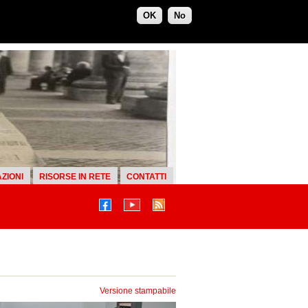
OK
No
ZIONI
RISORSE IN RETE
CONTATTI
Versione stampabile