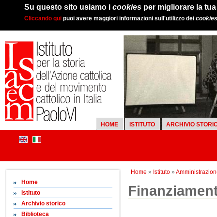
Su questo sito usiamo i
cookies
per migliorare la tu
Cliccando qui
puoi avere maggiori informazioni sull'utilizzo dei
cookie
HOME
ISTITUTO
ARCHIVIO STORI
Home
»
Istituto
»
Amministrazion
Home
Finanziamenti
Istituto
Archivio storico
Biblioteca