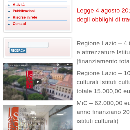
Attività
Legge 4 agosto 201
Pubblicazioni
Risorse in rete
degli obblighi di tr
Contatti
Regione Lazio – 4.0
e attrezzature Istit
[finanziamento tota
Regione Lazio – 10.
culturali Istituti c
totale 15.000,00 eu
MiC – 62.000,00 eur
anno finanziario 20
istituti culturali)