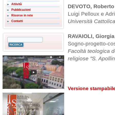
Attività
DEVOTO, Roberto
Pubblicazioni
Luigi Pelloux e Adr
Risorse in rete
Università Cattolic
Contatti
RAVAIOLI, Giorgia
Sogno-progetto-cos
Facoltà teologica d
religiose "S. Apollin
Versione stampabil