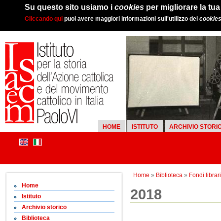
Su questo sito usiamo i
cookies
per migliorare la tu
Cliccando qui
puoi avere maggiori informazioni sull'utilizzo dei
cookie
HOME
ISTITUTO
ARCHIVIO STORI
Home
»
Biblioteca
»
Fondi librari
Home
2018
Istituto
Archivio storico
Biblioteca