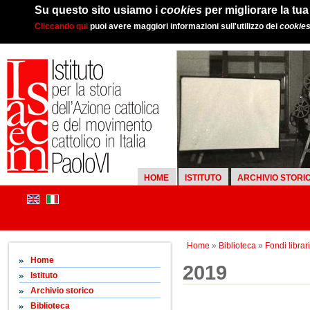
Su questo sito usiamo i
cookies
per migliorare la tu
Cliccando qui
puoi avere maggiori informazioni sull'utilizzo dei
cookie
HOME
ISTITUTO
ARCHIVIO STORI
Home
»
Biblioteca
»
Fondi librari
Home
2019
Istituto
Archivio storico
Biblioteca