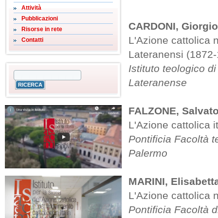
Attività
Pubblicazioni
CARDONI, Giorgio
Risorse in rete
L'Azione cattolica n
Contatti
Lateranensi (1872
Istituto teologico d
Lateranense
FALZONE, Salvato
L'Azione cattolica i
Pontificia Facoltà 
Palermo
MARINI, Elisabett
L'Azione cattolica 
Pontificia Facoltà