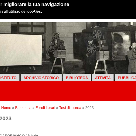
r migliorare la tua navigazione
sull'utilizzo dei
cookies
.
ISTITUTO
ARCHIVIO STORICO
BIBLIOTECA
ATTIVITÀ
PUBBLICA
Home
»
Biblioteca
»
Fondi librari
»
Tesi di laurea
» 2023
2023