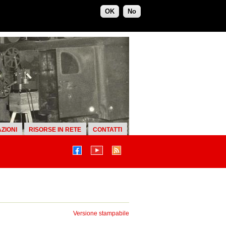
OK
No
ZIONI
RISORSE IN RETE
CONTATTI
Versione stampabile