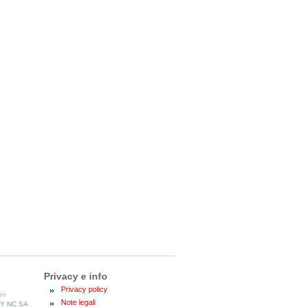
Privacy e info
Privacy policy
con
Note legali
BY NC SA