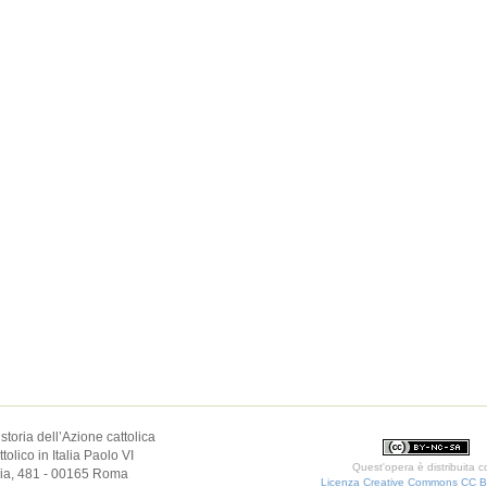
 storia dell’Azione cattolica
olico in Italia Paolo VI
Quest'opera è distribuita 
elia, 481 - 00165 Roma
Licenza Creative Commons CC 