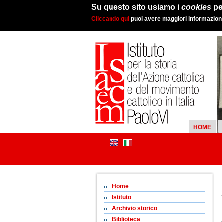
Su questo sito usiamo i
cookies
pe
Cliccando qui
puoi avere maggiori informazioni 
HOME
Home
Istituto
Archivio storico
Biblioteca