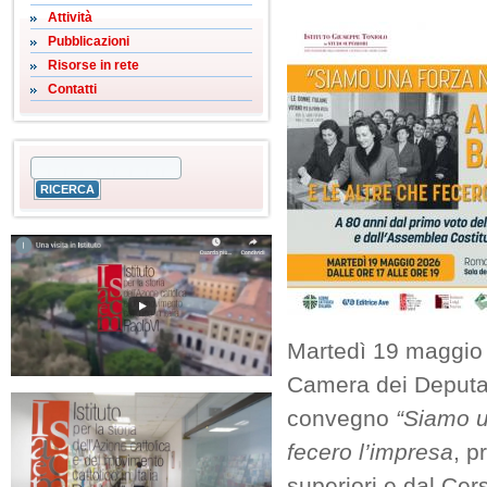
Attività
Pubblicazioni
Risorse in rete
Contatti
Martedì 19 maggio 2
Camera dei Deputati
convegno
“Siamo u
fecero l’impresa
, p
superiori e dal Cers