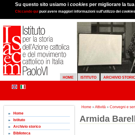
Su questo sito usiamo i
cookies
per migliorare la tu
Cliccando qui
puoi avere maggiori informazioni sull'utilizzo dei
cookie
HOME
ISTITUTO
ARCHIVIO STORI
Home
»
Attività
»
Convegni e sem
Home
Armida Barell
Istituto
Archivio storico
Biblioteca