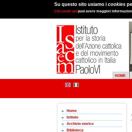
Su questo sito usiamo i
cookies
pe
Cliccando qui
puoi avere maggiori informazioni 
HOME
Home
Istituto
Archivio storico
Biblioteca