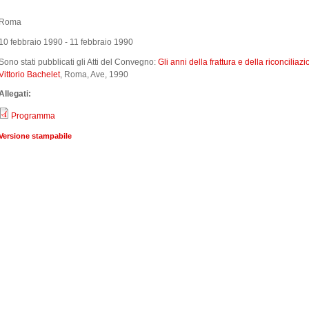
Roma
10 febbraio 1990
-
11 febbraio 1990
Sono stati pubblicati gli Atti del Convegno:
Gli anni della frattura e della riconcilia
Vittorio Bachelet
, Roma, Ave, 1990
Allegati:
Programma
Versione stampabile