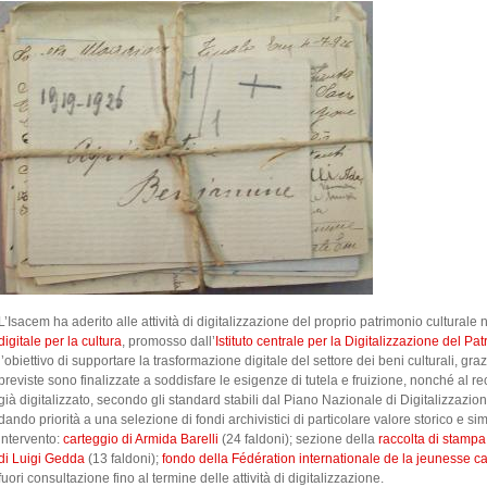
L’Isacem ha aderito alle attività di digitalizzazione del proprio patrimonio culturale
digitale per la cultura
, promosso dall’
Istituto centrale per la Digitalizzazione del Pat
l’obiettivo di supportare la trasformazione digitale del settore dei beni culturali, gra
previste sono finalizzate a soddisfare le esigenze di tutela e fruizione, nonché al r
già digitalizzato, secondo gli standard stabili dal Piano Nazionale di Digitalizzazion
dando priorità a una selezione di fondi archivistici di particolare valore storico e s
intervento:
carteggio di Armida Barelli
(24 faldoni); sezione della
raccolta di stampa 
di Luigi Gedda
(13 faldoni);
fondo della Fédération internationale de la jeunesse c
fuori consultazione fino al termine delle attività di digitalizzazione.