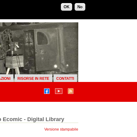
OK
No
ZIONI
RISORSE IN RETE
CONTATTI
o Ecomic - Digital Library
Versione stampabile