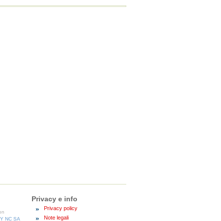
Privacy e info
Privacy policy
con
Note legali
BY NC SA