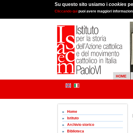
Su questo sito usiamo i
cookies
pe
Cliccando qui
puoi avere maggiori informazioni 
HOME
Home
Istituto
Archivio storico
Biblioteca