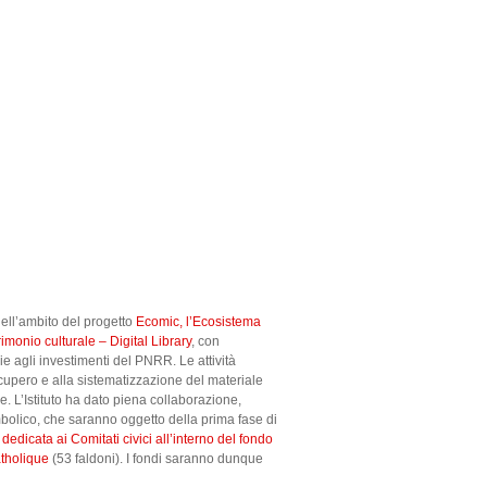
 nell’ambito del progetto
Ecomic, l’Ecosistema
rimonio culturale – Digital Library
, con
zie agli investimenti del PNRR. Le attività
ecupero e alla sistematizzazione del materiale
e. L’Istituto ha dato piena collaborazione,
imbolico, che saranno oggetto della prima fase di
dedicata ai Comitati civici all’interno del fondo
atholique
(53 faldoni). I fondi saranno dunque