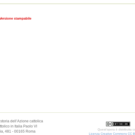
Versione stampabile
 storia dell’Azione cattolica
olico in Italia Paolo VI
Quest'opera è distribuita 
elia, 481 - 00165 Roma
Licenza Creative Commons CC 