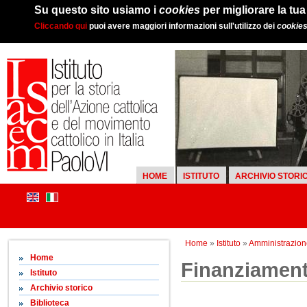
Su questo sito usiamo i
cookies
per migliorare la tu
Cliccando qui
puoi avere maggiori informazioni sull'utilizzo dei
cookie
HOME
ISTITUTO
ARCHIVIO STORI
Home
»
Istituto
»
Amministrazion
Home
Finanziament
Istituto
Archivio storico
Biblioteca