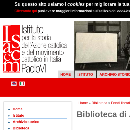
Su questo sito usiamo i
cookies
per migliorare la tu
Cliccando qui
puoi avere maggiori informazioni sull'utilizzo dei
cookie
HOME
ISTITUTO
ARCHIVIO STORI
Home
»
Biblioteca
»
Fondi librari
Home
Biblioteca d
Istituto
Archivio storico
Biblioteca