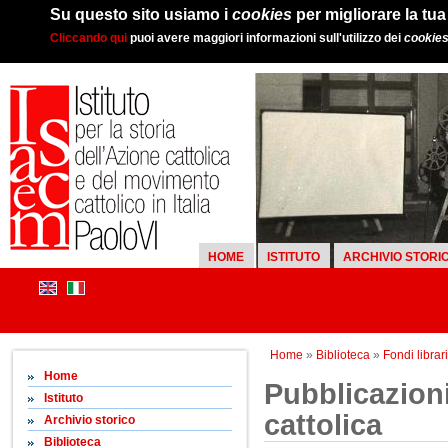
Su questo sito usiamo i
cookies
per migliorare la tu
Cliccando qui
puoi avere maggiori informazioni sull'utilizzo dei
cookie
HOME
ISTITUTO
ARCHIVIO STORI
Home
»
Biblioteca
»
Fondi librari
Home
Pubblicazioni
Istituto
cattolica
Archivio storico
Biblioteca