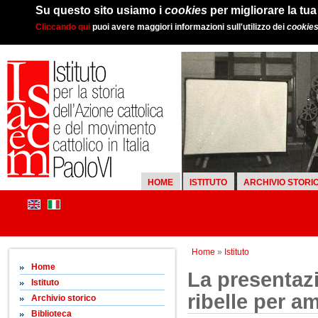
Su questo sito usiamo i
cookies
per migliorare la tu
Cliccando qui
puoi avere maggiori informazioni sull'utilizzo dei
cookie
HOME
ISTITUTO
ARCHIVIO STORI
Home
»
Istituto
Home
La presentazi
Istituto
ribelle per a
Archivio storico
Biblioteca