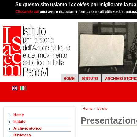
Su questo sito usiamo i
cookies
per migliorare la tu
Cliccando qui
puoi avere maggiori informazioni sull'utilizzo dei
cookie
HOME
ISTITUTO
ARCHIVIO STORI
Home
»
Istituto
Home
Presentazion
Istituto
Archivio storico
Biblioteca