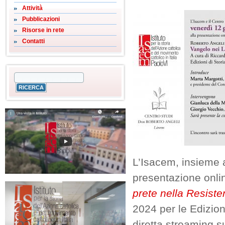
Attività
Pubblicazioni
Risorse in rete
Contatti
L’Isacem, insieme 
presentazione onli
prete nella Resist
2024 per le Edizioni
diretta streaming s