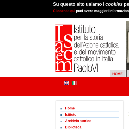
Su questo sito usiamo i
cookies
pe
Cliccando qui
puoi avere maggiori informazioni 
HOME
Home
Istituto
Archivio storico
Biblioteca