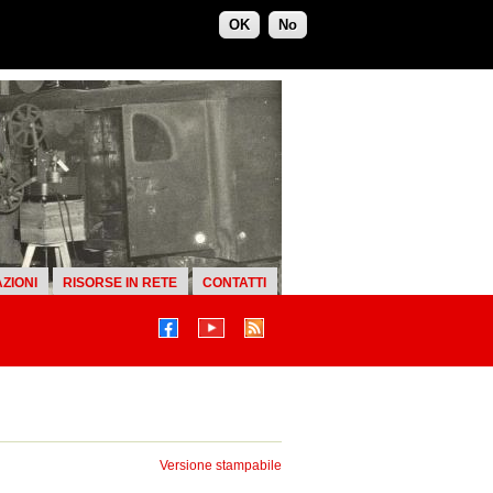
OK
No
ZIONI
RISORSE IN RETE
CONTATTI
Versione stampabile