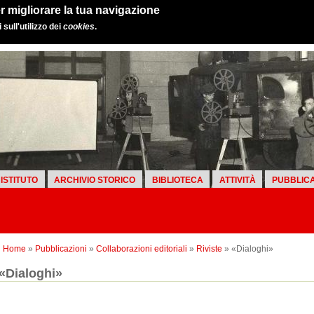
r migliorare la tua navigazione
sull'utilizzo dei
cookies
.
ISTITUTO
ARCHIVIO STORICO
BIBLIOTECA
ATTIVITÀ
PUBBLICA
Home
»
Pubblicazioni
»
Collaborazioni editoriali
»
Riviste
» «Dialoghi»
«Dialoghi»