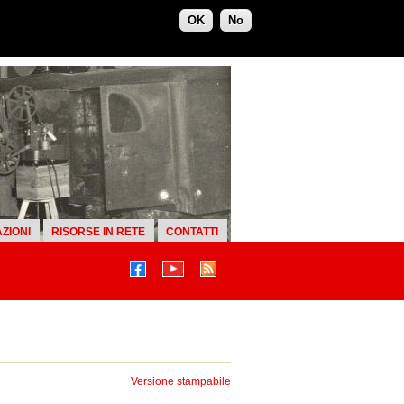
OK
No
ZIONI
RISORSE IN RETE
CONTATTI
Versione stampabile