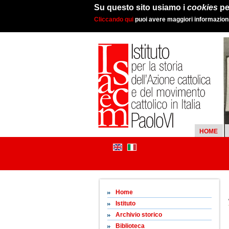
Su questo sito usiamo i
cookies
pe
Cliccando qui
puoi avere maggiori informazioni 
HOME
Home
Istituto
Archivio storico
Biblioteca