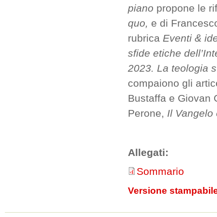
piano
propone le ri
quo,
e di Francesc
rubrica
Eventi & id
sfide etiche dell’Int
2023. La teologia s
compaiono gli artic
Bustaffa e Giovan G
Perone,
Il Vangelo 
Allegati:
Sommario
Versione stampabil