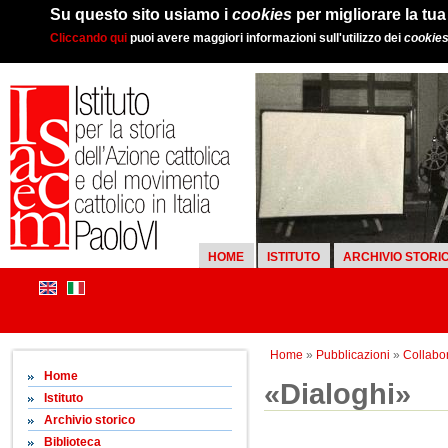
Su questo sito usiamo i
cookies
per migliorare la tu
Cliccando qui
puoi avere maggiori informazioni sull'utilizzo dei
cookie
HOME
ISTITUTO
ARCHIVIO STORI
Home
»
Pubblicazioni
»
Collabor
Home
«Dialoghi»
Istituto
Archivio storico
Biblioteca