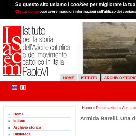
Su questo sito usiamo i
cookies
per migliorare la tu
Cliccando qui
puoi avere maggiori informazioni sull'utilizzo dei
cookie
HOME
ISTITUTO
ARCHIVIO STORI
Home
»
Pubblicazioni
»
Altre pu
Home
Armida Barelli. Una d
Istituto
Archivio storico
Biblioteca