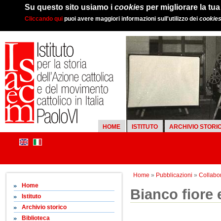
Su questo sito usiamo i
cookies
per migliorare la tu
Cliccando qui
puoi avere maggiori informazioni sull'utilizzo dei
cookie
HOME
ISTITUTO
ARCHIVIO STORI
Home
»
Pubblicazioni
»
Collabor
Home
Bianco fiore 
Istituto
Archivio storico
Biblioteca