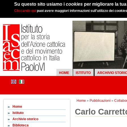
Su questo sito usiamo i
cookies
per migliorare la tu
Cliccando qui
puoi avere maggiori informazioni sull'utilizzo dei
cookie
HOME
ISTITUTO
ARCHIVIO STORI
Home
»
Pubblicazioni
»
Collabor
Home
Carlo Carrett
Istituto
Archivio storico
Biblioteca