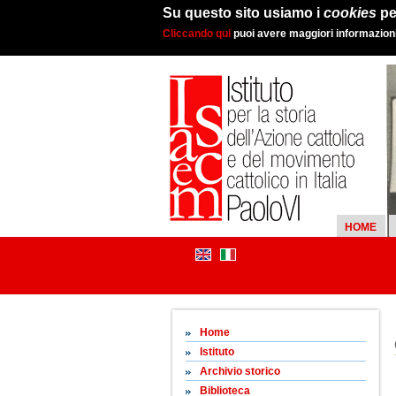
Su questo sito usiamo i
cookies
pe
Cliccando qui
puoi avere maggiori informazioni 
HOME
Home
Istituto
Archivio storico
Biblioteca