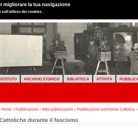
r migliorare la tua navigazione
sull'utilizzo dei
cookies
.
ISTITUTO
ARCHIVIO STORICO
BIBLIOTECA
ATTIVITÀ
PUBBLICA
Home
»
Pubblicazioni
»
Altre pubblicazioni
»
Pubblicazioni sull'Azione Cattolica
» 
Cattoliche durante il fascismo