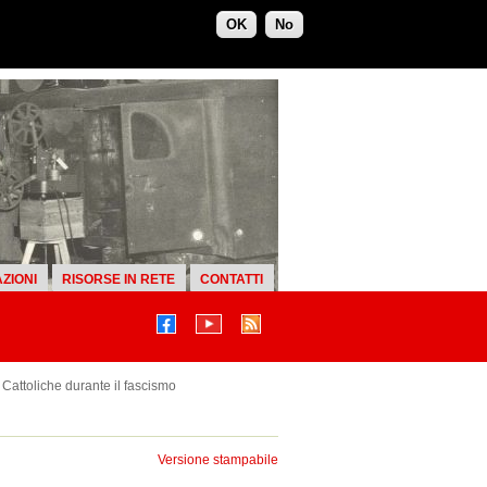
OK
No
ZIONI
RISORSE IN RETE
CONTATTI
Cattoliche durante il fascismo
Versione stampabile