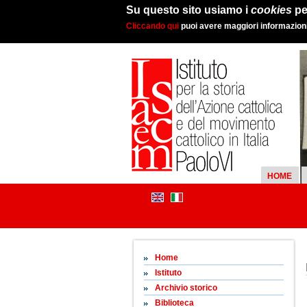
Su questo sito usiamo i
cookies
pe
Cliccando qui
puoi avere maggiori informazioni 
HOME
Home
Istituto
Archivio storico
Biblioteca