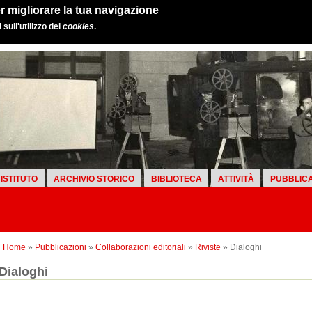
r migliorare la tua navigazione
sull'utilizzo dei
cookies
.
ISTITUTO
ARCHIVIO STORICO
BIBLIOTECA
ATTIVITÀ
PUBBLICA
Home
»
Pubblicazioni
»
Collaborazioni editoriali
»
Riviste
» Dialoghi
Dialoghi