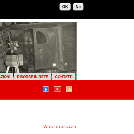
OK
No
ZIONI
RISORSE IN RETE
CONTATTI
Versione stampabile