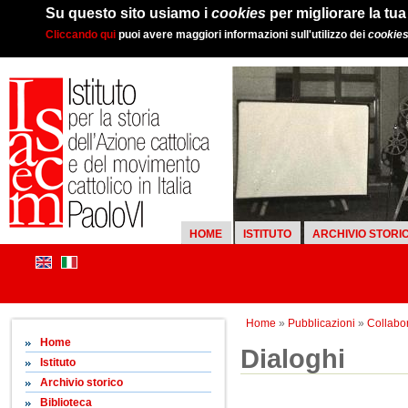
Su questo sito usiamo i
cookies
per migliorare la tu
Cliccando qui
puoi avere maggiori informazioni sull'utilizzo dei
cookie
HOME
ISTITUTO
ARCHIVIO STORI
Home
»
Pubblicazioni
»
Collabor
Home
Dialoghi
Istituto
Archivio storico
Biblioteca