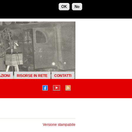
OK
No
ZIONI
RISORSE IN RETE
CONTATTI
Versione stampabile