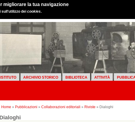
r migliorare la tua navigazione
sull'utilizzo dei
cookies
.
ISTITUTO
ARCHIVIO STORICO
BIBLIOTECA
ATTIVITÀ
PUBBLICA
Home
»
Pubblicazioni
»
Collaborazioni editoriali
»
Riviste
» Dialoghi
Dialoghi