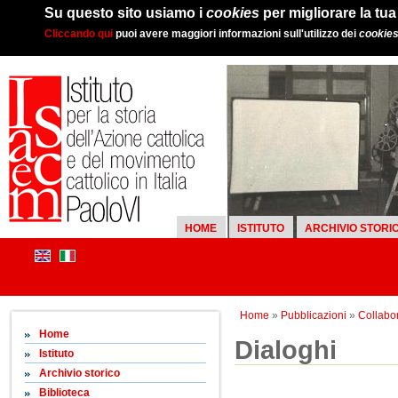
Su questo sito usiamo i
cookies
per migliorare la tu
Cliccando qui
puoi avere maggiori informazioni sull'utilizzo dei
cookie
HOME
ISTITUTO
ARCHIVIO STORI
Home
»
Pubblicazioni
»
Collabor
Home
Dialoghi
Istituto
Archivio storico
Biblioteca