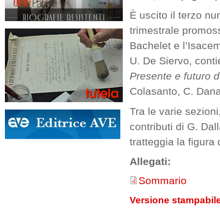
È uscito il terzo nu
trimestrale promossa
Bachelet e l’Isacem-
U. De Siervo, contie
Presente e futuro de
Colasanto, C. Danan
Tra le varie sezion
contributi di G. Dal
tratteggia la figura
Allegati:
Sommario
Versione stampabil