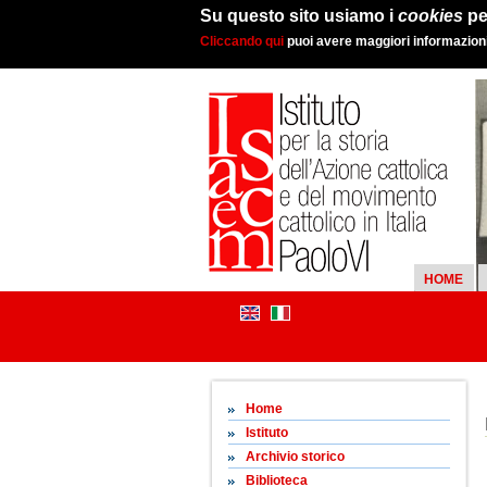
Su questo sito usiamo i
cookies
pe
Cliccando qui
puoi avere maggiori informazioni 
HOME
Home
Istituto
Archivio storico
Biblioteca