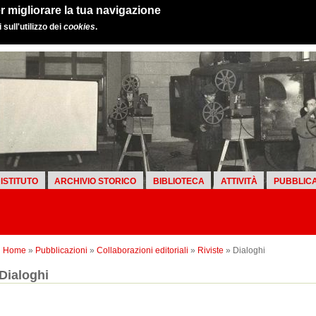
r migliorare la tua navigazione
sull'utilizzo dei
cookies
.
ISTITUTO
ARCHIVIO STORICO
BIBLIOTECA
ATTIVITÀ
PUBBLICA
Home
»
Pubblicazioni
»
Collaborazioni editoriali
»
Riviste
» Dialoghi
Dialoghi