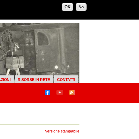
OK
No
ZIONI
RISORSE IN RETE
CONTATTI
Versione stampabile