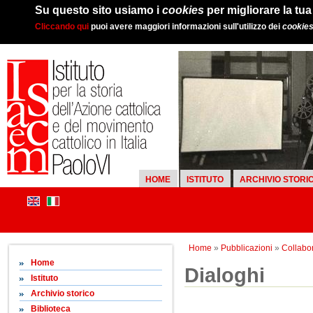
Su questo sito usiamo i
cookies
per migliorare la tu
Cliccando qui
puoi avere maggiori informazioni sull'utilizzo dei
cookie
HOME
ISTITUTO
ARCHIVIO STORI
Home
»
Pubblicazioni
»
Collabor
Home
Dialoghi
Istituto
Archivio storico
Biblioteca