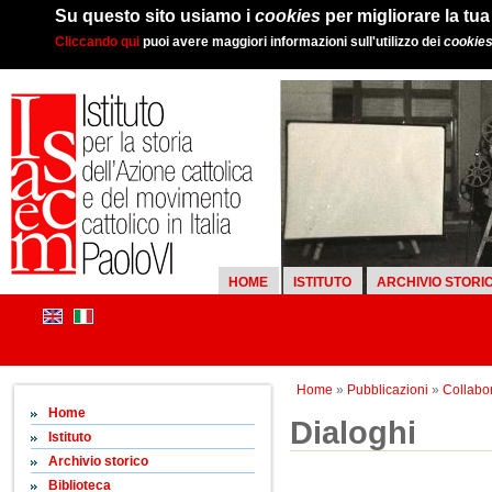
Su questo sito usiamo i
cookies
per migliorare la tu
Cliccando qui
puoi avere maggiori informazioni sull'utilizzo dei
cookie
HOME
ISTITUTO
ARCHIVIO STORI
Home
»
Pubblicazioni
»
Collabor
Home
Dialoghi
Istituto
Archivio storico
Biblioteca