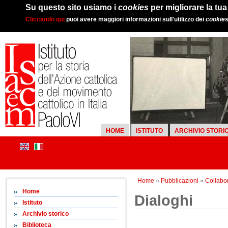
Su questo sito usiamo i
cookies
per migliorare la tu
Cliccando qui
puoi avere maggiori informazioni sull'utilizzo dei
cookie
HOME
ISTITUTO
ARCHIVIO STORI
Home
»
Pubblicazioni
»
Collabor
Home
Dialoghi
Istituto
Archivio storico
Biblioteca