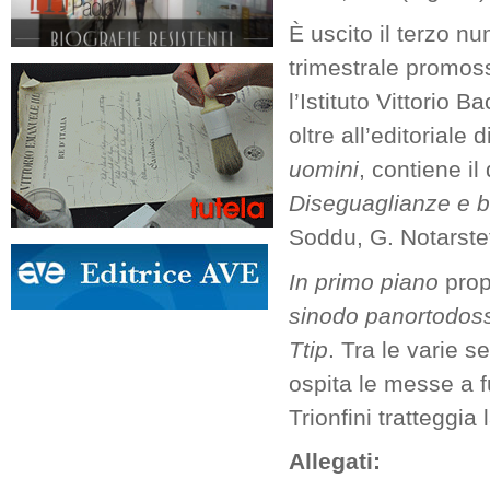
È uscito il terzo nu
trimestrale promoss
l’Istituto Vittorio 
oltre all’editoriale d
uomini
, contiene il
Diseguaglianze e 
Soddu, G. Notarstef
In primo piano
prop
sinodo panortodoss
Ttip
. Tra le varie s
ospita le messe a f
Trionfini tratteggia 
Allegati: