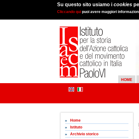
Su questo sito usiamo i
cookies
pe
Cliccando qui
puoi avere maggiori informazioni 
HOME
Home
Istituto
Archivio storico