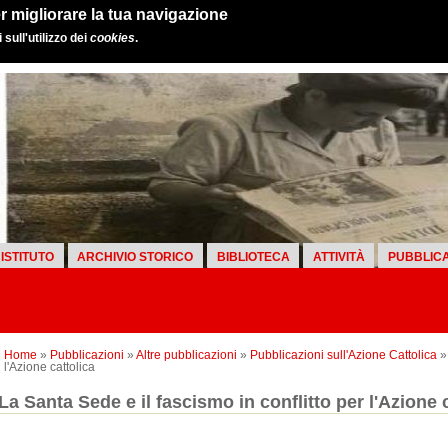
r migliorare la tua navigazione
sull'utilizzo dei
cookies
.
ISTITUTO
ARCHIVIO STORICO
BIBLIOTECA
ATTIVITÀ
PUBBLICA
Home
»
Pubblicazioni
»
Altre pubblicazioni
»
Pubblicazioni sull'Azione Cattolica
» 
l'Azione cattolica
La Santa Sede e il fascismo in conflitto per l'Azione 