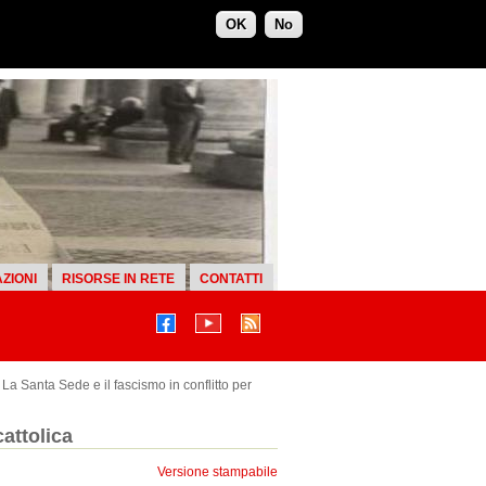
OK
No
ZIONI
RISORSE IN RETE
CONTATTI
La Santa Sede e il fascismo in conflitto per
cattolica
Versione stampabile