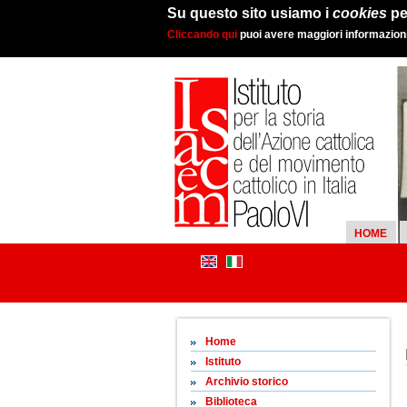
Su questo sito usiamo i
cookies
pe
Cliccando qui
puoi avere maggiori informazioni 
HOME
Home
Istituto
Archivio storico
Biblioteca