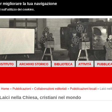
r migliorare la tua navigazione
sull'utilizzo dei
cookies
.
ISTITUTO
ARCHIVIO STORICO
BIBLIOTECA
ATTIVITÀ
PUBBLICA
Home
»
Pubblicazioni
»
Collaborazioni editoriali
»
Pubblicazioni locali
» Laici nel
Laici nella Chiesa, cristiani nel mondo