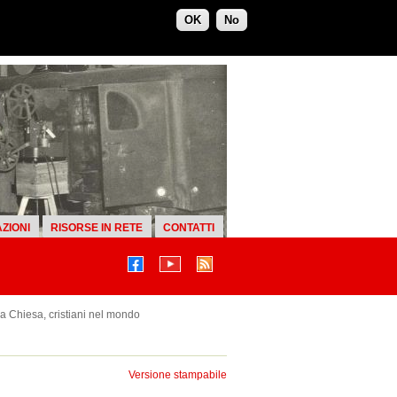
OK
No
ZIONI
RISORSE IN RETE
CONTATTI
la Chiesa, cristiani nel mondo
Versione stampabile