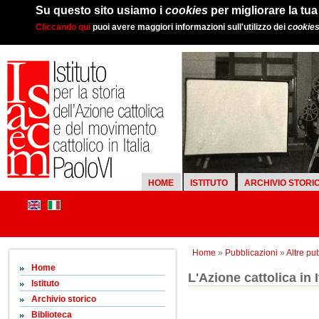
Su questo sito usiamo i
cookies
per migliorare la tu
Cliccando qui
puoi avere maggiori informazioni sull'utilizzo dei
cookie
HOME
ISTITUTO
ARCHIVIO STORI
Home
»
Pubblicazioni
»
Altre pu
Home
L'Azione cattolica in I
Istituto
Archivio storico
Biblioteca