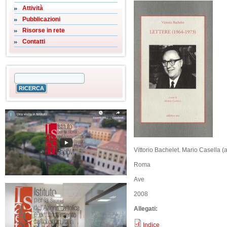
Attività
Pubblicazioni
Risorse in rete
Contatti
Vittorio Bachelet. Mario Casella (a
Roma
Ave
2008
Allegati:
Indice