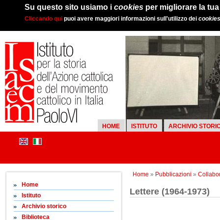
Su questo sito usiamo i
cookies
per migliorare la tu
Cliccando qui
puoi avere maggiori informazioni sull'utilizzo dei
cookie
HOME
ISTITUTO
ARCHIVIO STORI
Home
»
Pubblicazioni
»
Collabor
Home
Lettere (1964-1973)
Istituto
Archivio storico
Biblioteca