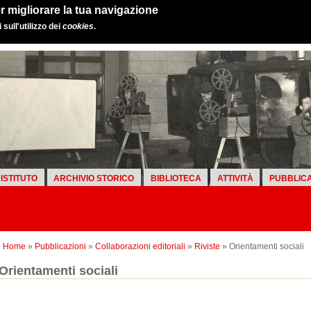
r migliorare la tua navigazione
sull'utilizzo dei
cookies
.
ISTITUTO
ARCHIVIO STORICO
BIBLIOTECA
ATTIVITÀ
PUBBLICA
Home
»
Pubblicazioni
»
Collaborazioni editoriali
»
Riviste
» Orientamenti sociali
Orientamenti sociali