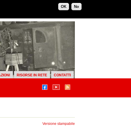
OK
No
ZIONI
RISORSE IN RETE
CONTATTI
Versione stampabile