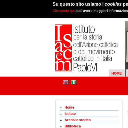
Su questo sito usiamo i
cookies
pe
Cliccando qui
puoi avere maggiori informazioni 
HOME
Home
Istituto
Archivio storico
Biblioteca