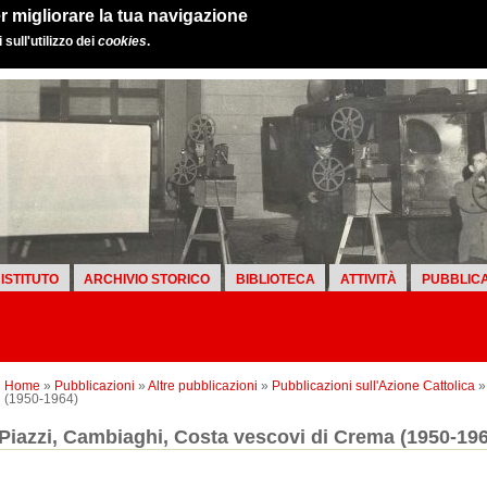
r migliorare la tua navigazione
sull'utilizzo dei
cookies
.
ISTITUTO
ARCHIVIO STORICO
BIBLIOTECA
ATTIVITÀ
PUBBLICA
Home
»
Pubblicazioni
»
Altre pubblicazioni
»
Pubblicazioni sull'Azione Cattolica
»
(1950-1964)
Piazzi, Cambiaghi, Costa vescovi di Crema (1950-19