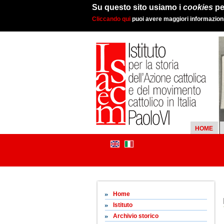
Su questo sito usiamo i
cookies
pe
Cliccando qui
puoi avere maggiori informazioni 
HOME
Home
Istituto
Archivio storico