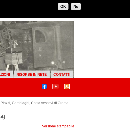
OK
No
ZIONI
RISORSE IN RETE
CONTATTI
 Piazzi, Cambiaghi, Costa vescovi di Crema
64)
Versione stampabile