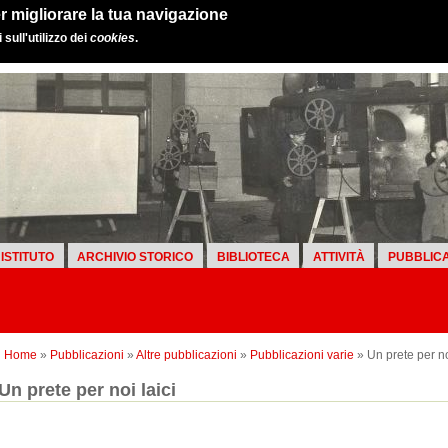
r migliorare la tua navigazione
sull'utilizzo dei
cookies
.
ISTITUTO
ARCHIVIO STORICO
BIBLIOTECA
ATTIVITÀ
PUBBLICA
Home
»
Pubblicazioni
»
Altre pubblicazioni
»
Pubblicazioni varie
» Un prete per no
Un prete per noi laici