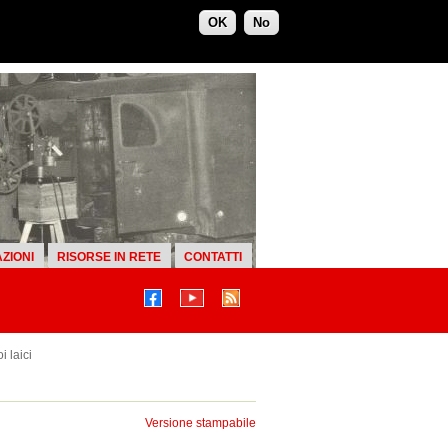
OK
No
ZIONI
RISORSE IN RETE
CONTATTI
i laici
Versione stampabile