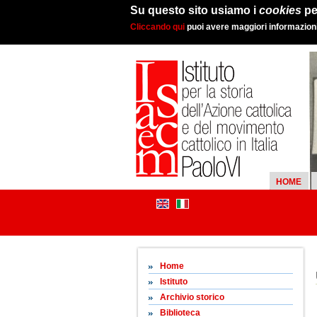
Su questo sito usiamo i
cookies
pe
Cliccando qui
puoi avere maggiori informazioni 
HOME
Home
Istituto
Archivio storico
Biblioteca