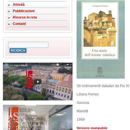
Attività
Pubblicazioni
Risorse in rete
Contatti
Gli ordinamenti statutari da Pio XI 
Liliana Ferrari
Genova
Marietti
1989
Versione stampabile