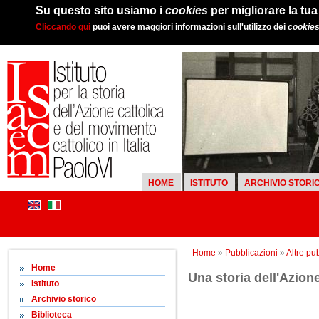
Su questo sito usiamo i
cookies
per migliorare la tu
Cliccando qui
puoi avere maggiori informazioni sull'utilizzo dei
cookie
HOME
ISTITUTO
ARCHIVIO STORI
Home
»
Pubblicazioni
»
Altre pu
Home
Una storia dell'Azione
Istituto
Archivio storico
Biblioteca