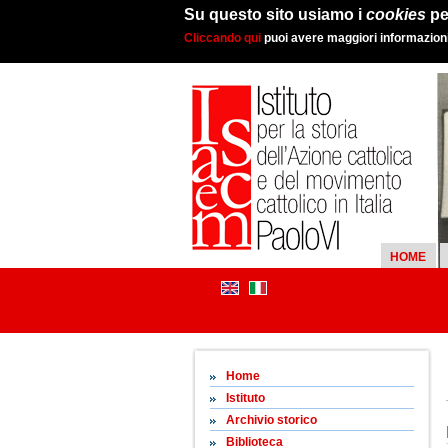
Su questo sito usiamo i
cookies
pe
Cliccando qui
puoi avere maggiori informazioni 
HOME
Home
Istituto
Archivio storico
Biblioteca