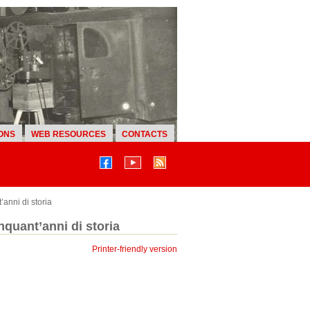
ONS
WEB RESOURCES
CONTACTS
anni di storia
nquant’anni di storia
Printer-friendly version