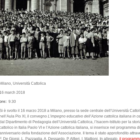
Milano, Università Cattolica
16 march 2018
ore:
9.30
Si è svolto il 16 marzo 2018 a Milano, presso la sede centrale dell’Università Cattol
nell’Aula Pio XI, il convegno
L’impegno educativo dell’Azione cattolica italiana in c
dal Dipartimento di Pedagogia dell’Università Cattolica, l’Isacem-Istituto per la sto
cattolico in Italia Paolo VI e l’Azione cattolica italiana, si inserisce nel programm
anniversario della fondazione dell’Associazione. Il tema è stato approfondito attraver
F. De Giorgi, L. Pazzaglia, A. Dessardo, P. Alfieri, I. Mattioni. In allegato,
il programm