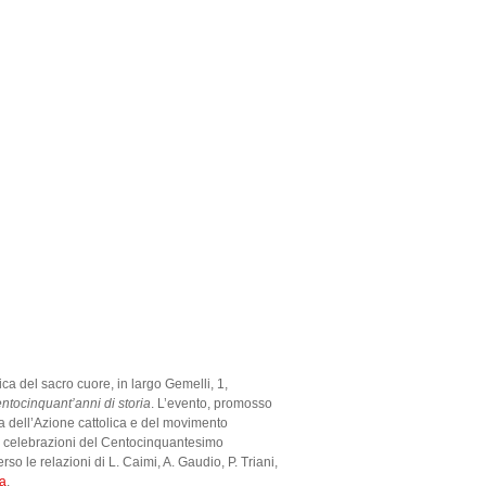
ica del sacro cuore, in largo Gemelli, 1,
entocinquant’anni di storia
. L’evento, promosso
ria dell’Azione cattolica e del movimento
a di celebrazioni del Centocinquantesimo
so le relazioni di L. Caimi, A. Gaudio, P. Triani,
a
.