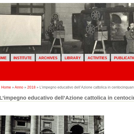
OME
INSTITUTE
ARCHIVES
LIBRARY
ACTIVITIES
PUBLICATI
Home
»
Anno
»
2018
» L’impegno educativo dell’Azione cattolica in centocinquant’
L’impegno educativo dell’Azione cattolica in centoci