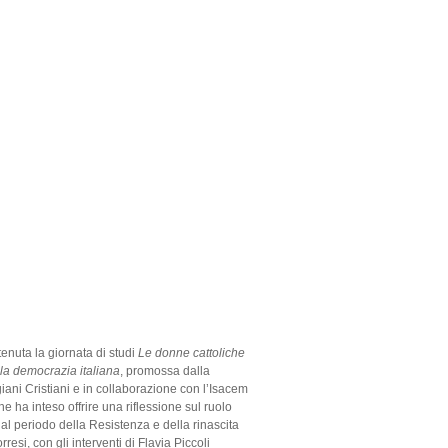
tenuta la giornata di studi
Le donne cattoliche
lla democrazia italiana
, promossa dalla
ani Cristiani e in collaborazione con l’Isacem
he ha inteso offrire una riflessione sul ruolo
 al periodo della Resistenza e della rinascita
esi, con gli interventi di Flavia Piccoli