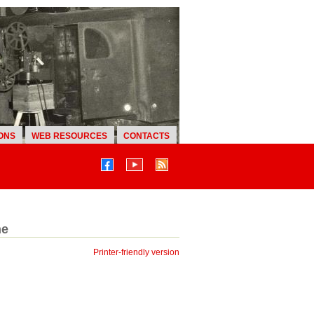
ONS
WEB RESOURCES
CONTACTS
ne
Printer-friendly version