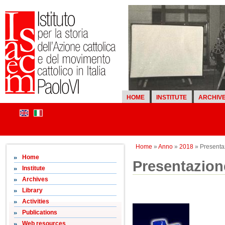
HOME
INSTITUTE
ARCHIV
Home
»
Anno
»
2018
» Presentaz
Home
Presentazione
Institute
Archives
Library
Activities
Publications
Web resources