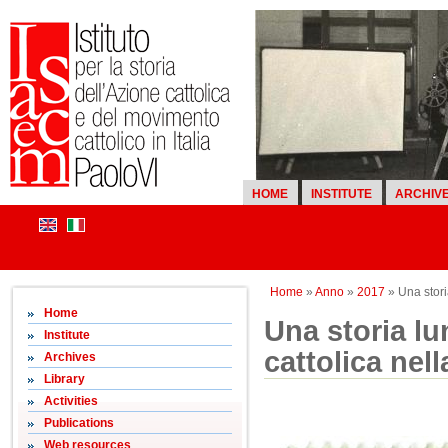
HOME
INSTITUTE
ARCHIV
Home
»
Anno
»
2017
» Una stori
Home
Una storia l
Institute
cattolica nell
Archives
Library
Activities
Publications
Web resources