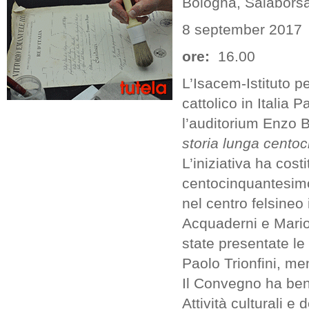
Bologna, Salaborsa
8 september 2017
ore:
16.00
L’Isacem-Istituto p
cattolico in Italia
l’auditorium Enzo 
storia lunga centoc
L’iniziativa ha cost
centocinquantesimo
nel centro felsineo 
Acquaderni e Mario
state presentate le
Paolo Trionfini, men
Il Convegno ha bene
Attività culturali e 