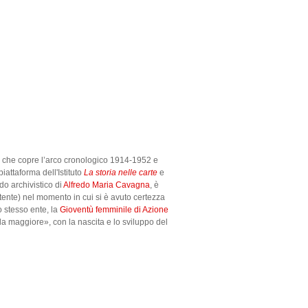
 che copre l’arco cronologico 1914-1952 e
piattaforma dell'Istituto
La storia nelle carte
e
do archivistico di
Alfredo Maria Cavagna
, è
ente) nel momento in cui si è avuto certezza
lo stesso ente, la
Gioventù femminile di Azione
rella maggiore», con la nascita e lo sviluppo del