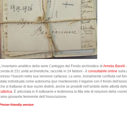
L’inventario analitico della serie
Carteggio
del Fondo archivistico di
Armida Barelli
-
consta di 231 unità archivistiche, raccolte in 24 faldoni - è
consultabile online
sulla 
presso l’Isacem nella sua versione cartacea. La serie, inizialmente confluita nel fon
stata individuata come autonoma (pur mantenendo il legame con il fondo dell'assist
che si trattasse di due nuclei distinti, anche se prodotti nell’ambito delle attività del
cattolica
. È articolata in 9 sottoserie e testimonia la fitta rete di relazioni della «so
ramo giovanile femminile dell’Associazione.
Printer-friendly version