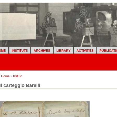
OME
INSTITUTE
ARCHIVES
LIBRARY
ACTIVITIES
PUBLICATI
Home
»
Istituto
Il carteggio Barelli