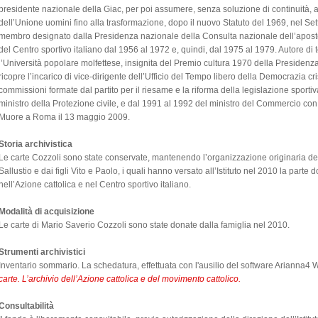
presidente nazionale della Giac, per poi assumere, senza soluzione di continuità, a
dell’Unione uomini fino alla trasformazione, dopo il nuovo Statuto del 1969, nel Sett
membro designato dalla Presidenza nazionale della Consulta nazionale dell’apostol
del Centro sportivo italiano dal 1956 al 1972 e, quindi, dal 1975 al 1979. Autore di
l’Università popolare molfettese, insignita del Premio cultura 1970 della Presidenza 
ricopre l’incarico di vice-dirigente dell’Ufficio del Tempo libero della Democrazia cri
commissioni formate dal partito per il riesame e la riforma della legislazione sport
ministro della Protezione civile, e dal 1991 al 1992 del ministro del Commercio con
Muore a Roma il 13 maggio 2009.
Storia archivistica
Le carte Cozzoli sono state conservate, mantenendo l’organizzazione originaria d
Sallustio e dai figli Vito e Paolo, i quali hanno versato all’Istituto nel 2010 la parte 
nell’Azione cattolica e nel Centro sportivo italiano.
Modalità di acquisizione
Le carte di Mario Saverio Cozzoli sono state donate dalla famiglia nel 2010.
Strumenti archivistici
Inventario sommario. La schedatura, effettuata con l'ausilio del software Arianna4 W
carte. L’archivio dell’Azione cattolica e del movimento cattolico.
Consultabilità