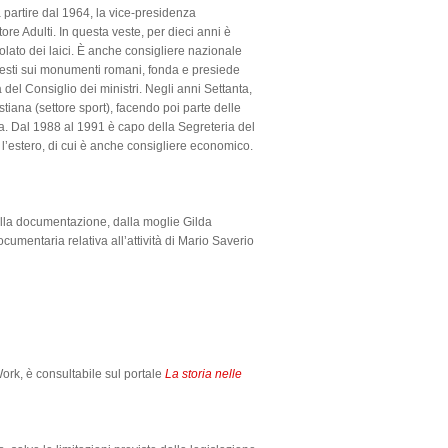
 partire dal 1964, la vice-presidenza
ore Adulti. In questa veste, per dieci anni è
ato dei laici. È anche consigliere nazionale
 testi sui monumenti romani, fonda e presiede
del Consiglio dei ministri. Negli anni Settanta,
stiana (settore sport), facendo poi parte delle
iva. Dal 1988 al 1991 è capo della Segreteria del
 l’estero, di cui è anche consigliere economico.
ella documentazione, dalla moglie Gilda
documentaria relativa all’attività di Mario Saverio
ork, è consultabile sul portale
La storia nelle