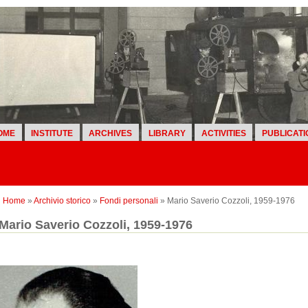
OME
INSTITUTE
ARCHIVES
LIBRARY
ACTIVITIES
PUBLICATI
Home
»
Archivio storico
»
Fondi personali
» Mario Saverio Cozzoli, 1959-1976
Mario Saverio Cozzoli, 1959-1976