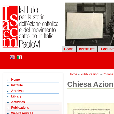
HOME
INSTITUTE
ARCHIV
Home
»
Pubblicazioni
»
Collane d
Home
Chiesa Azione
Institute
Archives
Library
Activities
Publications
Web resources