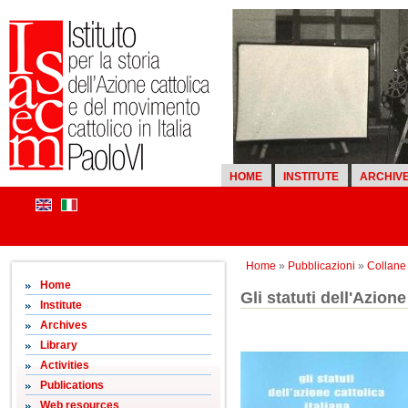
HOME
INSTITUTE
ARCHIV
Home
»
Pubblicazioni
»
Collane d
Home
Gli statuti dell'Azione
Institute
Archives
Library
Activities
Publications
Web resources