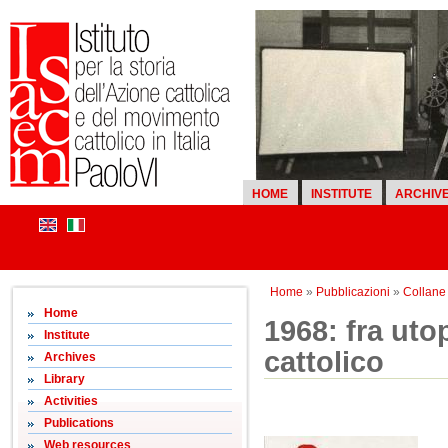
HOME
INSTITUTE
ARCHIV
Home
»
Pubblicazioni
»
Collane d
Home
1968: fra ut
Institute
cattolico
Archives
Library
Activities
Publications
Web resources