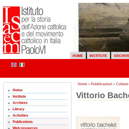
HOME
INSTITUTE
ARCHIV
Home
»
Pubblicazioni
»
Collane d
Home
Vittorio Bach
Institute
Archives
Library
Activities
Publications
Web resources