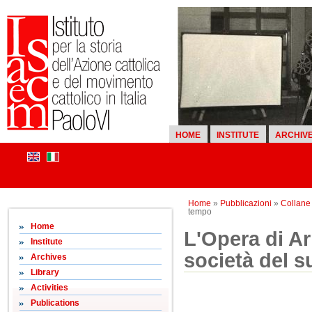
HOME
INSTITUTE
ARCHIV
Home
»
Pubblicazioni
»
Collane d
tempo
Home
L'Opera di Ar
Institute
società del 
Archives
Library
Activities
Publications