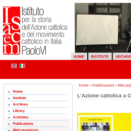
HOME
INSTITUTE
ARCHIV
Home
»
Pubblicazioni
»
Altre pu
Home
L'Azione cattolica a 
Institute
Archives
Library
Activities
Publications
Web resources